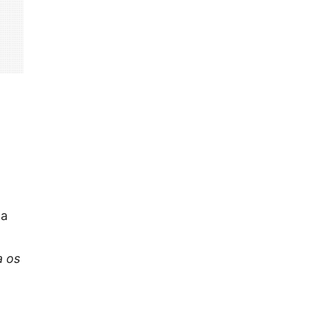
ta
a os