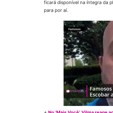
ficará disponível na íntegra da
para por aí.
+
No ‘Mais Você’, Vilma reage ao