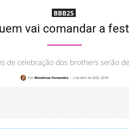
BBB25
uem vai comandar a fes
es de celebração dos brothers serão d
-
Por:
Wandreza Fernandes
2 de abril de 2025, 20:05