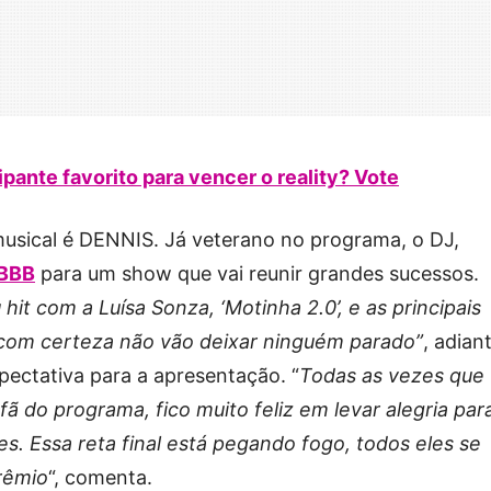
pante favorito para vencer o reality? Vote
musical é DENNIS. Já veterano no programa, o DJ,
BBB
para um show que vai reunir grandes sucessos.
it com a Luísa Sonza, ‘Motinha 2.0’, e as principais
 com certeza não vão deixar ninguém parado”
, adian
ectativa para a apresentação. “
Todas as vezes que
ã do programa, fico muito feliz em levar alegria par
es. Essa reta final está pegando fogo, todos eles se
rêmio
“, comenta.