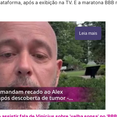
 plataforma, após a exibição na TV. E a maratona BBB
Leia mais
 assistir fala de Vinícius sobre ‘velha sonsa’ no ‘BB