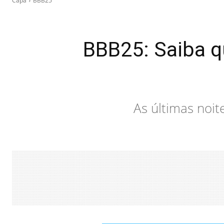
Capa
BBB25
BBB25: Saiba q
As últimas noit