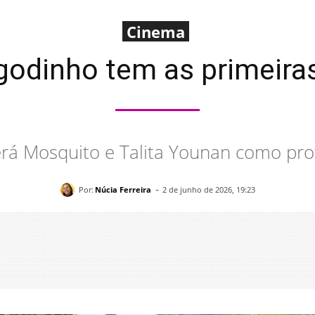
Cinema
godinho tem as primeira
erá Mosquito e Talita Younan como pro
-
Por:
Núcia Ferreira
2 de junho de 2026, 19:23