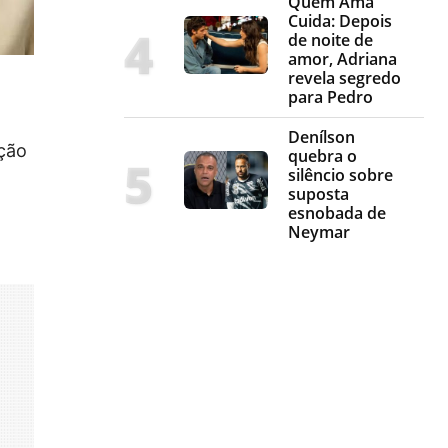
Quem Ama
Cuida: Depois
de noite de
amor, Adriana
revela segredo
para Pedro
Denílson
ação
quebra o
silêncio sobre
suposta
esnobada de
Neymar