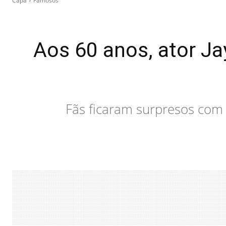
Capa
Famosos
Aos 60 anos, ator Ja
Fãs ficaram surpresos com