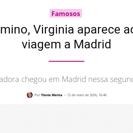
Famosos
mino, Virginia aparece ao
viagem a Madrid
iadora chegou em Madrid nessa segund
-
Por:
Flavia Manta
12 de maio de 2026, 16:46