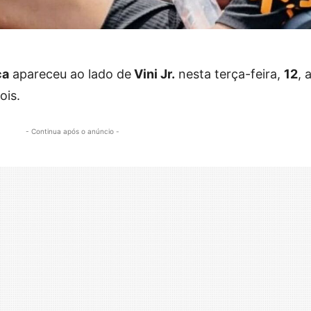
ca
apareceu ao lado de
Vini Jr.
nesta terça-feira,
12
, 
ois.
- Continua após o anúncio -