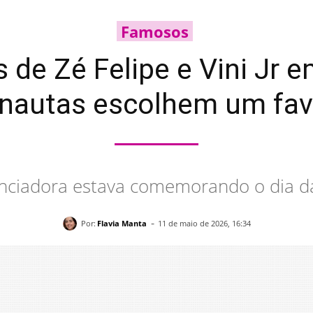
Famosos
de Zé Felipe e Vini Jr em
rnautas escolhem um fav
enciadora estava comemorando o dia 
-
Por:
Flavia Manta
11 de maio de 2026, 16:34