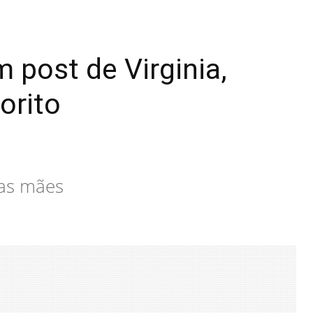
 post de Virginia,
orito
das mães