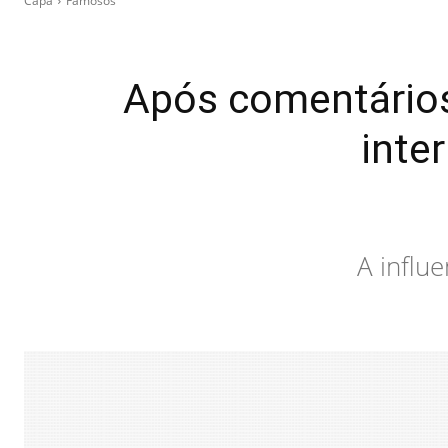
Capa
Famosos
Após comentários 
inte
A influ