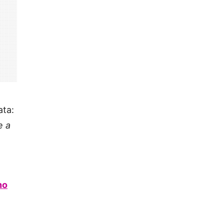
ata:
e a
no