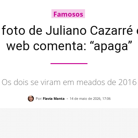
Famosos
foto de Juliano Cazarré 
web comenta: “apaga”
Os dois se viram em meados de 2016
-
Por:
Flavia Manta
14 de maio de 2026, 17:06