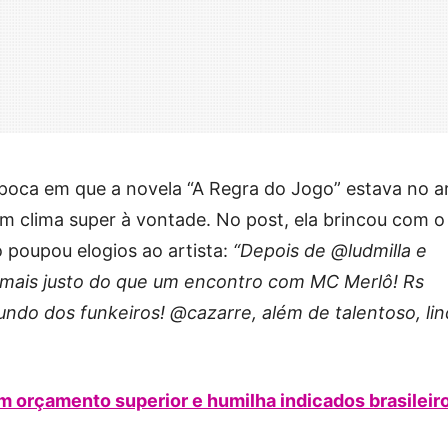
poca em que a novela “A Regra do Jogo” estava no ar
m clima super à vontade. No post, ela brincou com o
 poupou elogios ao artista:
“Depois de @ludmilla e
 mais justo do que um encontro com MC Merlô! Rs
undo dos funkeiros! @cazarre, além de talentoso, li
m orçamento superior e humilha indicados brasileir