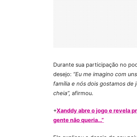
Durante sua participação no po
desejo:
“Eu me imagino com uns t
família e nós dois gostamos de
cheia”,
afirmou.
+
Xanddy abre o jogo e revela p
gente não queria…”