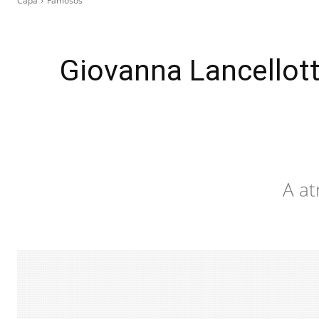
Capa
Famosos
Giovanna Lancellott
A at