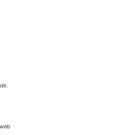
de.
 web