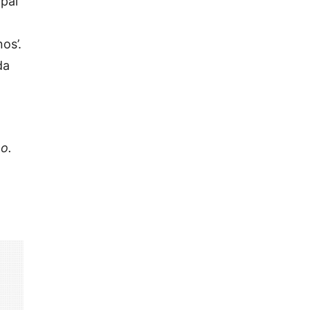
 pai
os’.
da
o.