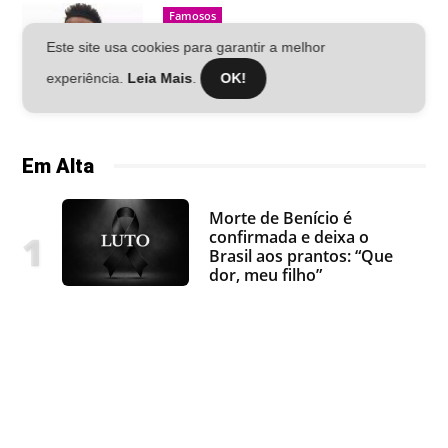
Famosos
Polícia do Rio investiga crime
Este site usa cookies para garantir a melhor
contra Vini Jr
experiência.
Leia Mais
.
OK!
Em Alta
Morte de Benício é
confirmada e deixa o
Brasil aos prantos: “Que
dor, meu filho”
Quem Ama Cuida: Depois
de noite de amor, Adriana
revela segredo para
Pedro