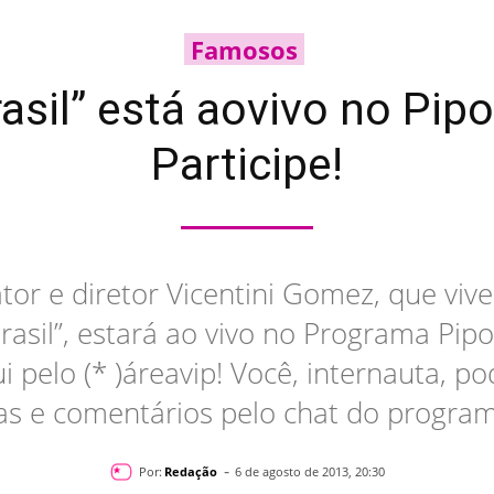
Famosos
rasil” está aovivo no Pip
Participe!
 ator e diretor Vicentini Gomez, que viv
asil”, estará ao vivo no Programa Pip
 pelo (* )áreavip! Você, internauta, po
s e comentários pelo chat do program
-
Por:
Redação
6 de agosto de 2013, 20:30