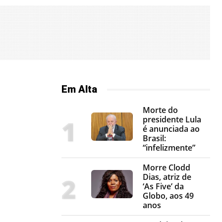
Em Alta
Morte do
presidente Lula
é anunciada ao
Brasil:
“infelizmente”
Morre Clodd
Dias, atriz de
‘As Five’ da
Globo, aos 49
anos