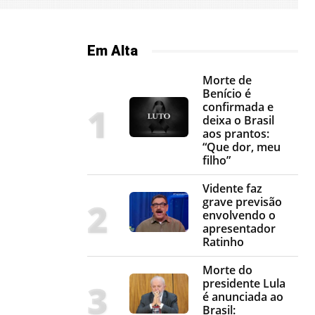
Em Alta
Morte de
Benício é
confirmada e
deixa o Brasil
aos prantos:
“Que dor, meu
filho”
Vidente faz
grave previsão
envolvendo o
apresentador
Ratinho
Morte do
presidente Lula
é anunciada ao
Brasil: