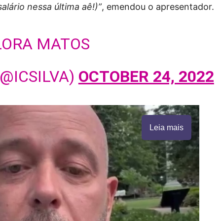
lário nessa última aê!)”
, emendou o apresentador.
LORA MATOS
(@ICSILVA)
OCTOBER 24, 2022
Leia mais