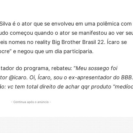
 Silva é o ator que se envolveu em uma polêmica com
Tudo começou quando o ator se manifestou ao ver se
is nomes no reality Big Brother Brasil 22. Ícaro se
ocre” e negou que um dia participaria.
entador do programa, rebateu: “
Meu sossego foi
or @icaro. Oi, Ícaro, sou o ex-apresentador do BBB
o: vc tem total direito de achar qqr produto “medío
- Continua após o anúncio -