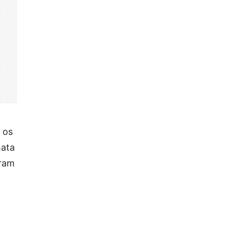
 os
hata
oram