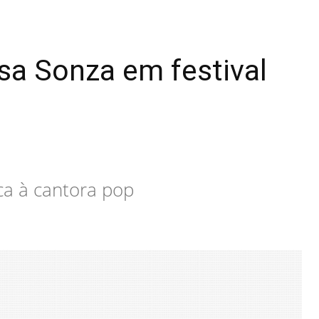
ísa Sonza em festival
ca à cantora pop