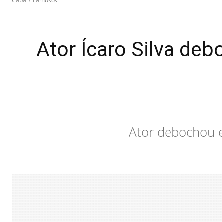
Capa
Famosos
Ator Ícaro Silva deb
Ator debochou e