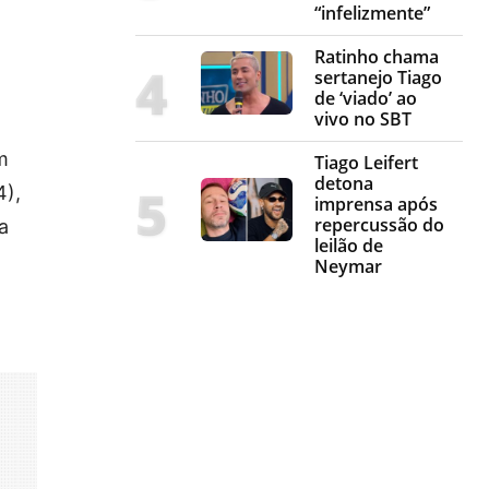
“infelizmente”
Ratinho chama
sertanejo Tiago
de ‘viado’ ao
vivo no SBT
m
Tiago Leifert
detona
4),
imprensa após
repercussão do
a
leilão de
Neymar