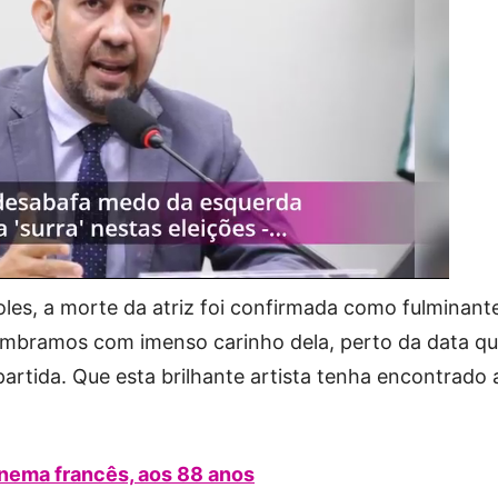
es, a morte da atriz foi confirmada como fulminant
lembramos com imenso carinho dela, perto da data q
artida. Que esta brilhante artista tenha encontrado 
inema francês, aos 88 anos