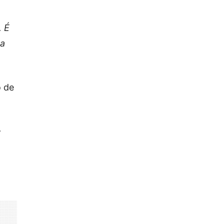
. É
ua
o de
’