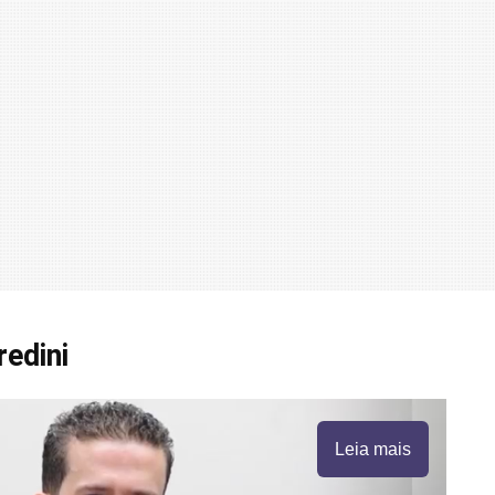
edini
Leia mais