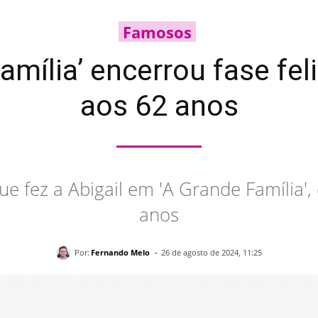
Famosos
Família’ encerrou fase fe
aos 62 anos
que fez a Abigail em 'A Grande Família',
anos
-
Por:
Fernando Melo
26 de agosto de 2024, 11:25