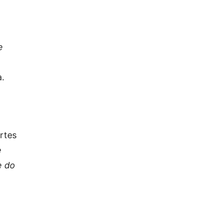
e
a.
rtes
e
e do