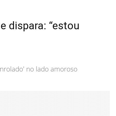
e dispara: “estou
enrolado' no lado amoroso