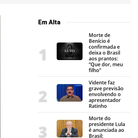
Em Alta
Morte de
Benício é
confirmada e
deixa o Brasil
aos prantos:
“Que dor, meu
filho”
Vidente faz
grave previsão
envolvendo o
apresentador
Ratinho
Morte do
presidente Lula
é anunciada ao
Brasil: