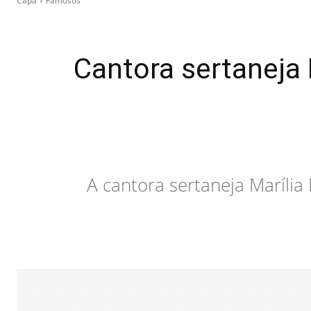
Capa
Famosos
Cantora sertaneja
A cantora sertaneja Maríli