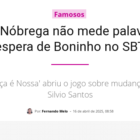
Famosos
 Nóbrega não mede palav
espera de Boninho no SB
ça é Nossa' abriu o jogo sobre mudan
Silvio Santos
-
Por:
Fernando Melo
16 de abril de 2025, 08:58