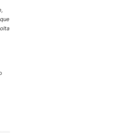
e,
 que
olta
o