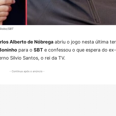
 Globo/SBT
rlos Alberto de Nóbrega
abriu o jogo nesta última te
Boninho
para o
SBT
e confessou o que espera do ex-
rno Silvio Santos, o rei da TV.
- Continua após o anúncio -