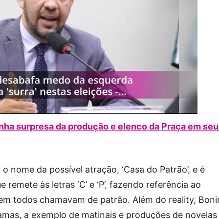
nha surpresa da produção e elenco da Praça em seu
z o nome da possível atração, ‘Casa do Patrão’, e é
emete às letras ‘C’ e ‘P’, fazendo referência ao
uem todos chamavam de patrão. Além do reality, Bon
amas, a exemplo de matinais e produções de novelas