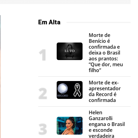
Em Alta
Morte de
Benício é
confirmada e
deixa o Brasil
aos prantos:
“Que dor, meu
filho”
Morte de ex-
apresentador
da Record é
confirmada
Helen
Ganzarolli
engana o Brasil
e esconde
verdadeira