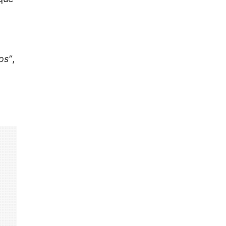
a
os”
,