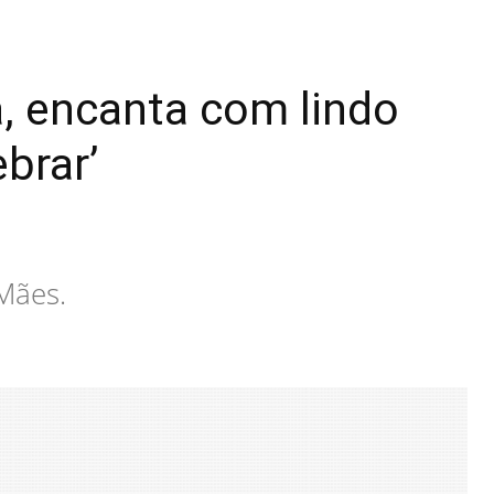
a, encanta com lindo
brar’
Mães.