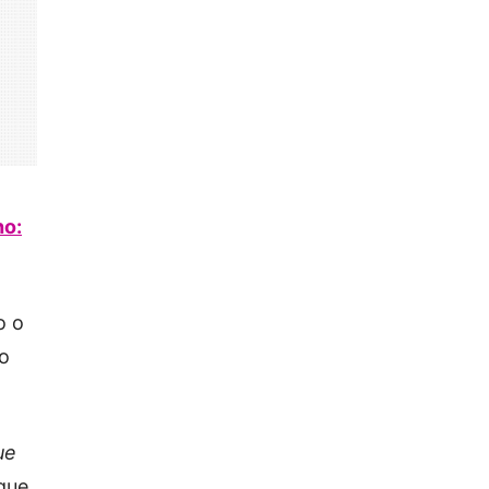
ho:
o o
do
ue
 que