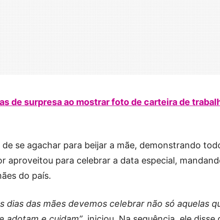
as de surpresa ao mostrar foto de carteira de trabal
 de se agachar para beijar a mãe, demonstrando tod
or aproveitou para celebrar a data especial, mandan
ães do país.
 os dias das mães devemos celebrar não só aquelas q
e adotam e cuidam”
, iniciou. Na sequência, ele disse