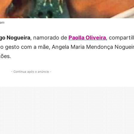
ram
go Nogueira
, namorado de
Paolla Oliveira
, comparti
do gesto com a mãe, Angela Maria Mendonça Nogueir
ções.
- Continua após o anúncio -