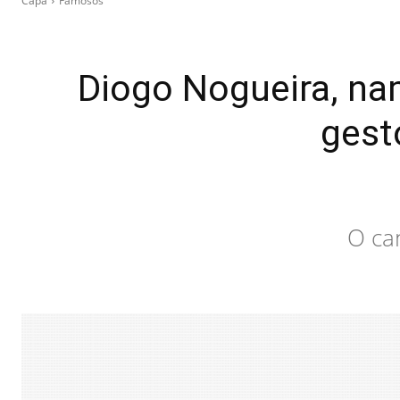
Capa
Famosos
Diogo Nogueira, nam
gest
O ca