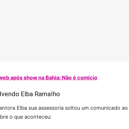
web após show na Bahia: Não é comício
olvendo Elba Ramalho
antora Elba sua assessoria soltou um comunicado ao
obre o que aconteceu: