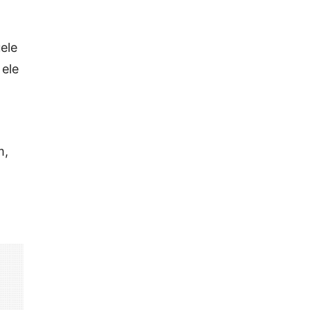
ele
 ele
m,