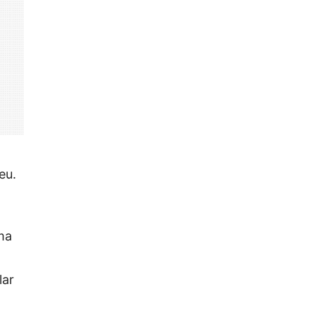
eu.
ma
lar