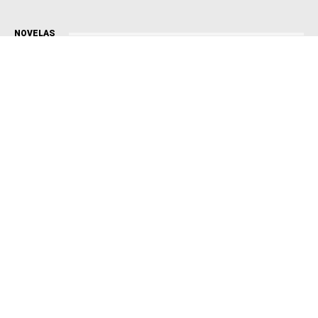
NOVELAS
Coração Acelerado
Êta Mundo Melhor!
Mãe
Três Graças
Presente de Amor
ACONTECE
Notícias
Política
Futebol
Brasil
Mundo