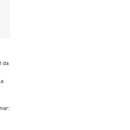
l da
ma
mar: