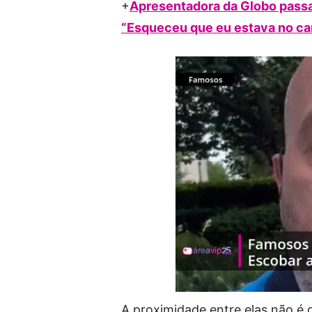
+
Apresentadora da Globo passa p
“Esqueceu que eu estava no ca
A proximidade entre elas não é 