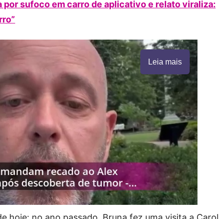
or sufoco em carro de aplicativo e relato viraliza:
rro”
Leia mais
de hoje: no ano passado, Bruna fez uma visita a Caro