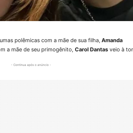
gumas polêmicas com a mãe de sua filha,
Amanda
com a mãe de seu primogênito,
Carol Dantas
veio à to
- Continua após o anúncio -