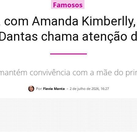
Famosos
 com Amanda Kimberlly,
 Dantas chama atenção 
mantém convivência com a mãe do pr
-
Por:
Flavia Manta
2 de julho de 2026, 16:27