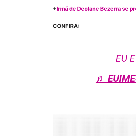
+
Irmã de Deolane Bezerra se p
CONFIRA:
EU E
♬ EUIME