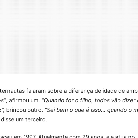
ternautas falaram sobre a diferença de idade de amb
os”
, afirmou um.
“Quando for o filho, todos vão dizer
”,
brincou outro.
“Sei bem o que é isso… quando o 
, disse um terceiro.
asceu em 1997. Atualmente com 29 anos, ele atua no