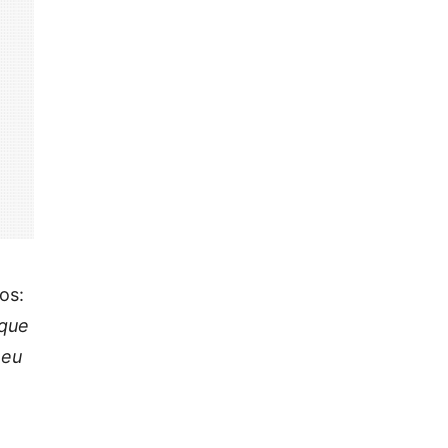
os:
 que
meu