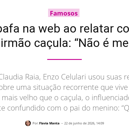
Famosos
bafa na web ao relatar 
irmão caçula: “Não é meu
 Claudia Raia, Enzo Celulari usou suas 
 sobre uma situação recorrente que viv
 mais velho que o caçula, o influenciad
e confundido com o pai do menino: “Q
-
Por:
Flavia Manta
22 de junho de 2026, 14:09