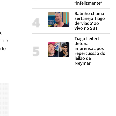
“infelizmente”
Ratinho chama
sertanejo Tiago
de ‘viado’ ao
vivo no SBT
o,
Tiago Leifert
pe e
detona
imprensa após
 de
repercussão do
leilão de
Neymar