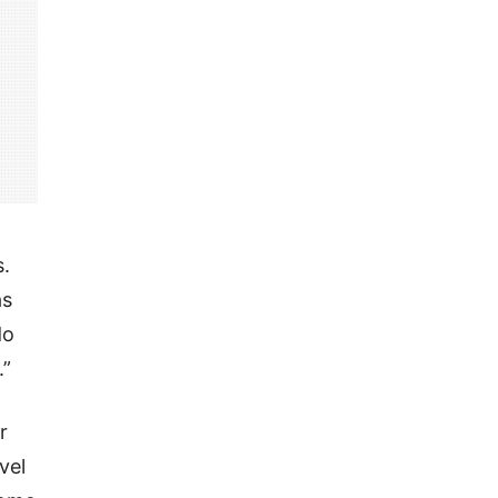
s.
as
do
.”
r
vel