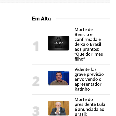
Em Alta
Morte de
Benício é
confirmada e
deixa o Brasil
aos prantos:
“Que dor, meu
filho”
Vidente faz
grave previsão
envolvendo o
apresentador
Ratinho
Morte do
presidente Lula
é anunciada ao
Brasil: