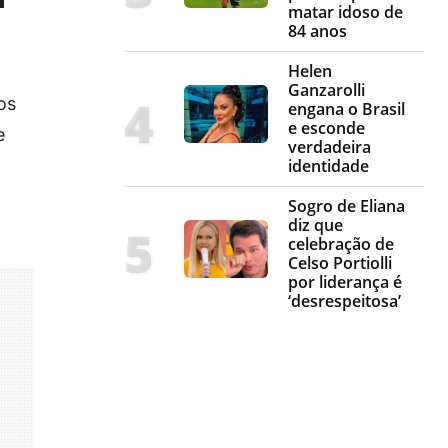
matar idoso de
84 anos
Helen
Ganzarolli
os
engana o Brasil
e esconde
e
verdadeira
identidade
Sogro de Eliana
diz que
celebração de
Celso Portiolli
por liderança é
‘desrespeitosa’