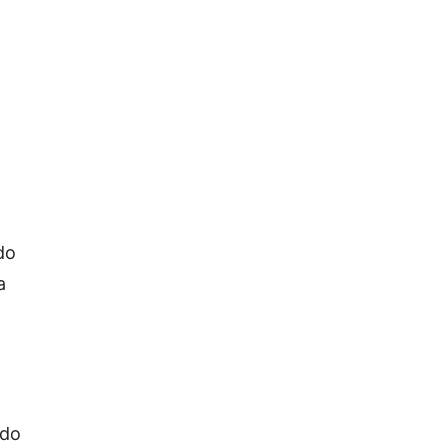
do
a
ndo