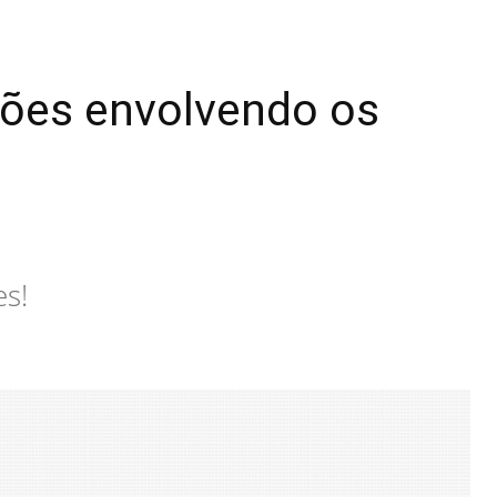
ações envolvendo os
es!