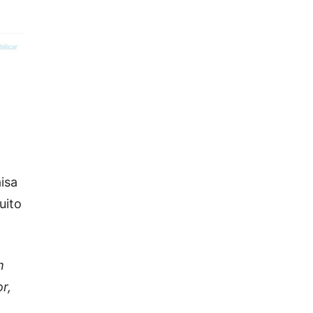
isa
uito
m
r,