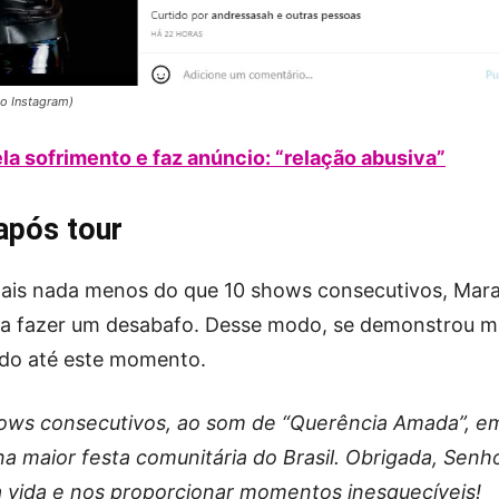
ão Instagram)
ela sofrimento e faz anúncio: “relação abusiva”
após tour
mais nada menos do que 10 shows consecutivos, Mara
para fazer um desabafo. Desse modo, se demonstrou m
ado até este momento.
hows consecutivos, ao som de “Querência Amada”, e
na maior festa comunitária do Brasil. Obrigada, Senho
a vida e nos proporcionar momentos inesquecíveis!