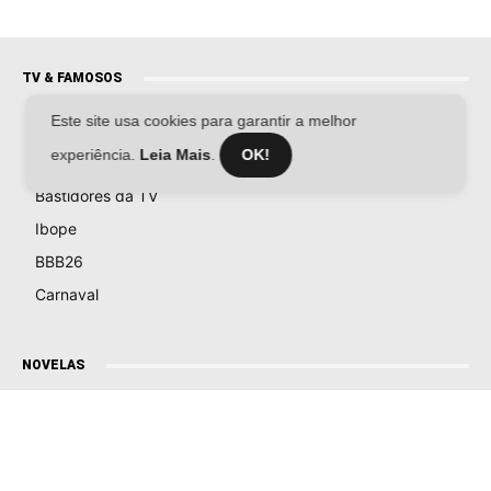
TV & FAMOSOS
Este site usa cookies para garantir a melhor
Famosos
experiência.
Leia Mais
.
OK!
Televisão
Bastidores da TV
Ibope
BBB26
Carnaval
NOVELAS
Coração Acelerado
Êta Mundo Melhor!
Mãe