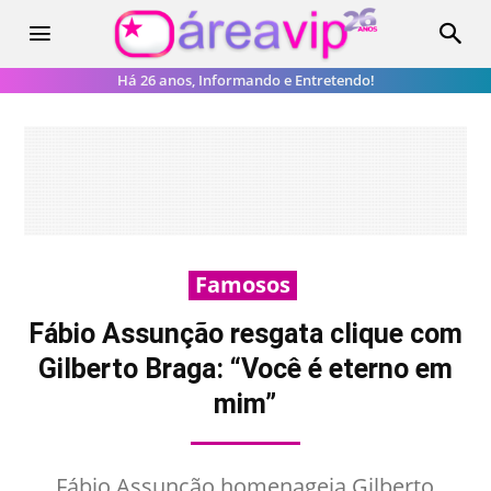
Há 26 anos, Informando e Entretendo!
Famosos
Fábio Assunção resgata clique com
Gilberto Braga: “Você é eterno em
mim”
Fábio Assunção homenageia Gilberto