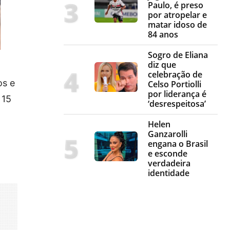
Paulo, é preso
por atropelar e
matar idoso de
84 anos
Sogro de Eliana
diz que
celebração de
os e
Celso Portiolli
por liderança é
 15
‘desrespeitosa’
Helen
Ganzarolli
engana o Brasil
e esconde
verdadeira
identidade