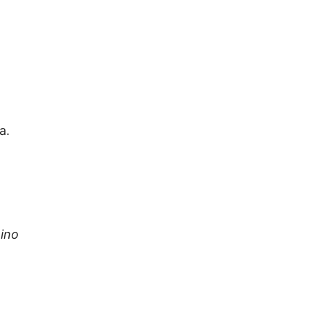
a.
ino