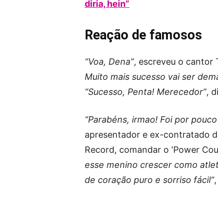
diria, hein”
Reação de famosos
“Voa, Dena”
, escreveu o cantor
Muito mais sucesso vai ser dema
“Sucesso, Penta! Merecedor”
, 
“Parabéns, irmao! Foi por pou
apresentador e ex-contratado da
Record, comandar o ‘Power Coup
esse menino crescer como atle
de coração puro e sorriso fácil”