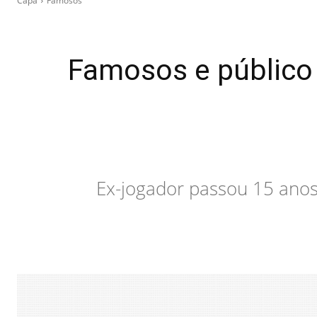
Capa
Famosos
Famosos e público 
Ex-jogador passou 15 anos 