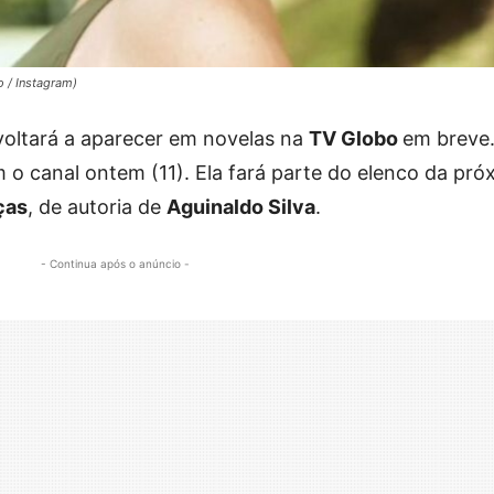
o / Instagram)
oltará a aparecer em novelas na
TV Globo
em breve.
m o canal ontem (11). Ela fará parte do elenco da pró
ças
, de autoria de
Aguinaldo Silva
.
- Continua após o anúncio -