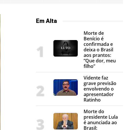
Em Alta
Morte de
Benício é
confirmada e
deixa o Brasil
aos prantos:
“Que dor, meu
filho”
Vidente faz
grave previsão
envolvendo o
apresentador
Ratinho
Morte do
presidente Lula
é anunciada ao
Brasil: