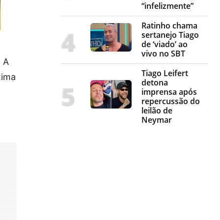
“infelizmente”
Ratinho chama
sertanejo Tiago
de ‘viado’ ao
vivo no SBT
 A
Tiago Leifert
xima
detona
imprensa após
repercussão do
leilão de
Neymar