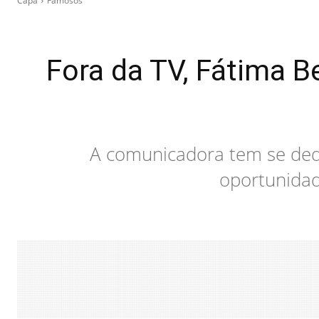
Capa
Famosos
Fora da TV, Fátima B
A comunicadora tem se dedi
oportunidad