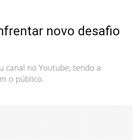
nfrentar novo desafio
u canal no Youtube, tendo a
m o público.