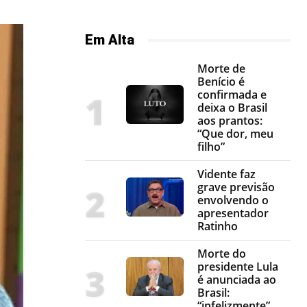
Em Alta
Morte de
Benício é
confirmada e
deixa o Brasil
aos prantos:
“Que dor, meu
filho”
Vidente faz
grave previsão
envolvendo o
apresentador
Ratinho
Morte do
presidente Lula
é anunciada ao
Brasil:
“infelizmente”