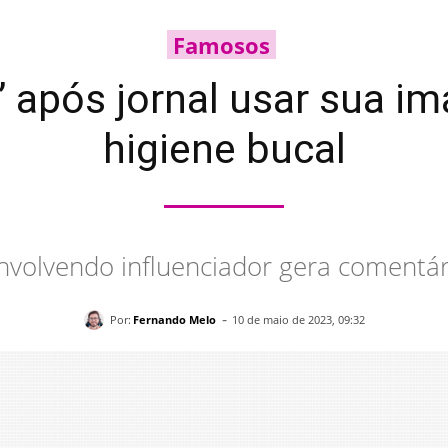
Famosos
a’ após jornal usar sua i
higiene bucal
nvolvendo influenciador gera comentá
-
Por:
Fernando Melo
10 de maio de 2023, 09:32