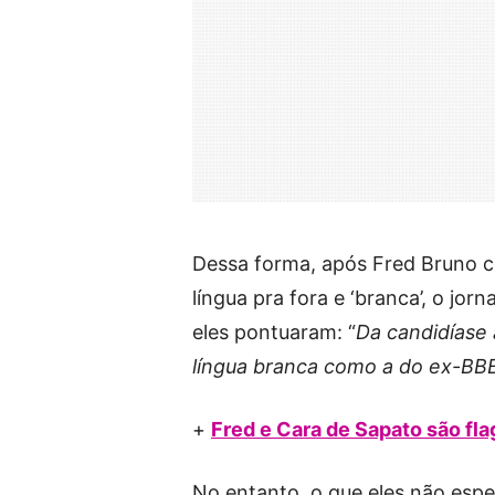
Dessa forma, após Fred Bruno c
língua pra fora e ‘branca’, o jor
eles pontuaram: “
Da candidíase 
língua branca como a do ex-BB
+
Fred e Cara de Sapato são fla
No entanto, o que eles não esp