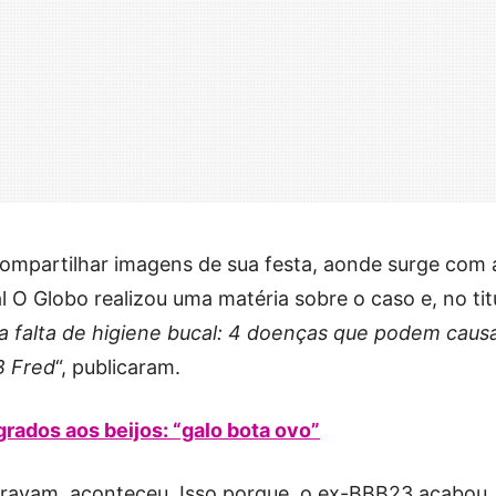
ompartilhar imagens de sua festa, aonde surge com 
nal O Globo realizou uma matéria sobre o caso e, no tit
a falta de higiene bucal: 4 doenças que podem caus
B Fred
“, publicaram.
grados aos beijos: “galo bota ovo”
eravam, aconteceu. Isso porque, o ex-BBB23 acabou