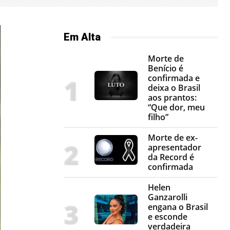
Em Alta
Morte de
Benício é
confirmada e
deixa o Brasil
aos prantos:
“Que dor, meu
filho”
Morte de ex-
apresentador
da Record é
confirmada
Helen
Ganzarolli
engana o Brasil
e esconde
verdadeira