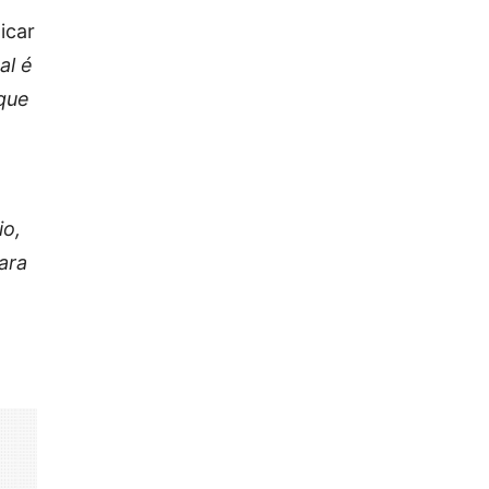
icar
al é
que
io,
ara