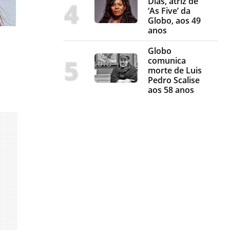
Dias, atriz de
‘As Five’ da
Globo, aos 49
anos
Globo
comunica
morte de Luis
Pedro Scalise
aos 58 anos