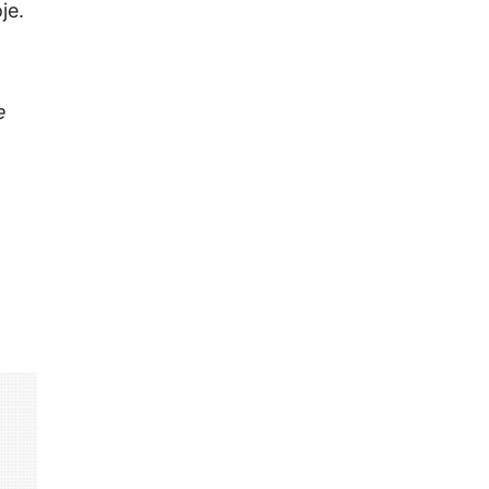
je.
e