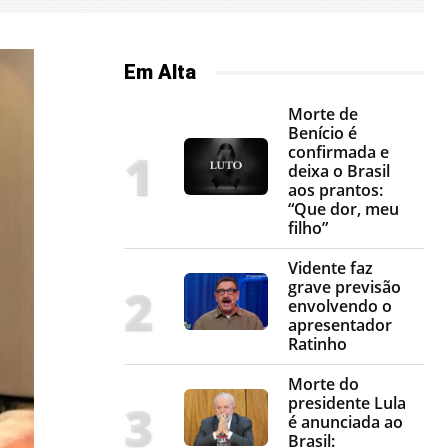
Em Alta
Morte de
Benício é
confirmada e
deixa o Brasil
aos prantos:
“Que dor, meu
filho”
Vidente faz
grave previsão
envolvendo o
apresentador
Ratinho
Morte do
presidente Lula
é anunciada ao
Brasil: