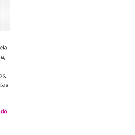
ela
na,
os,
tos
odo