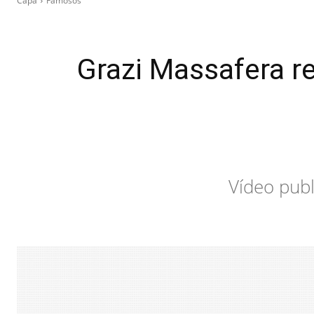
Capa
Famosos
Grazi Massafera r
Vídeo publ