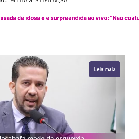
ou, em nota, a instituição.
essada de idosa e é surpreendida ao vivo: “Não cos
Leia mais