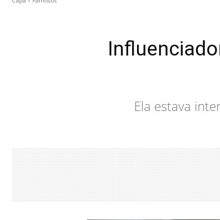
Capa
Famosos
Influenciado
Ela estava int