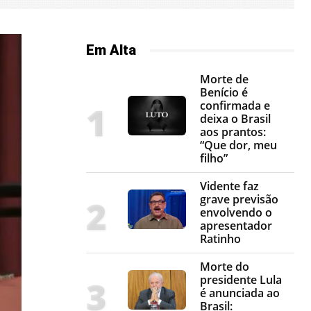
Em Alta
Morte de
Benício é
confirmada e
deixa o Brasil
aos prantos:
“Que dor, meu
filho”
Vidente faz
grave previsão
envolvendo o
apresentador
Ratinho
Morte do
presidente Lula
é anunciada ao
Brasil: