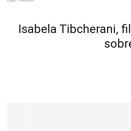
Capa
Famosos
Isabela Tibcherani, f
sobr