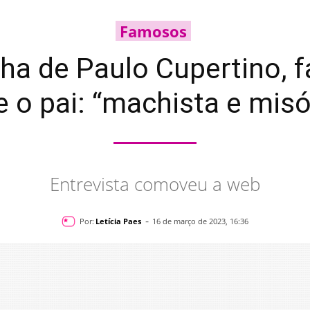
Famosos
ilha de Paulo Cupertino, 
e o pai: “machista e misó
Entrevista comoveu a web
-
Por:
Letícia Paes
16 de março de 2023, 16:36