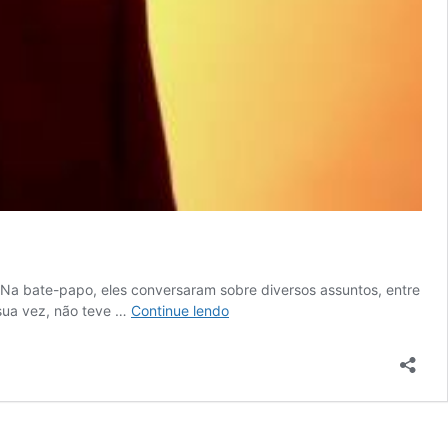
. Na bate-papo, eles conversaram sobre diversos assuntos, entre
“Já
 sua vez, não teve …
Continue lendo
vi
discos
voadores
muitas
vezes”,
afirma