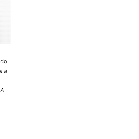
 do
a a
 A