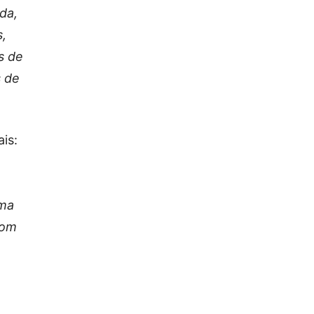
da,
s,
s de
s de
is:
uma
com