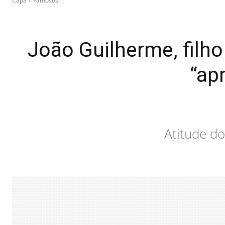
Capa
Famosos
João Guilherme, filho
“ap
Atitude do