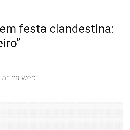
 em festa clandestina:
iro”
alar na web