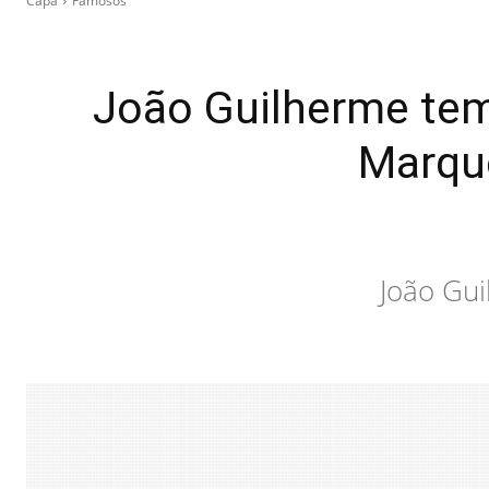
Capa
Famosos
João Guilherme te
Marque
João Gui