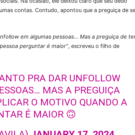
ociais. Na ocasião, ele deixou claro que seu dedo
gumas contas. Contudo, apontou que a preguiça de s
follow em algumas pessoas… Mas a preguiça de te
 pessoa perguntar é maior”
, escreveu o filho de
TANTO PRA DAR UNFOLLOW
ESSOAS… MAS A PREGUIÇA
PLICAR O MOTIVO QUANDO A
TAR É MAIOR 🙃
IAVILA)
JANUARY 17, 2024