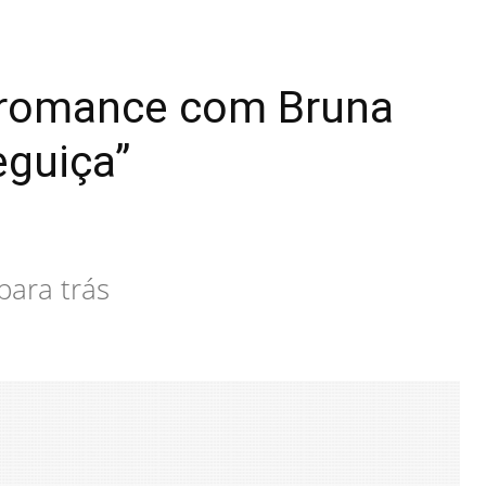
 romance com Bruna
eguiça”
para trás