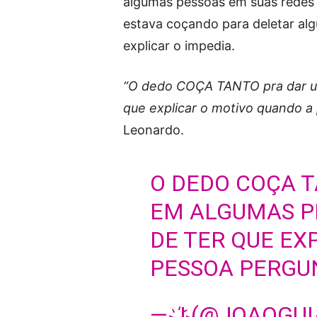
algumas pessoas em suas redes s
estava coçando para deletar al
explicar o impedia.
“O dedo COÇA TANTO pra dar un
que explicar o motivo quando a
Leonardo.
O DEDO COÇA 
EM ALGUMAS P
DE TER QUE EX
PESSOA PERGUN
— J҉ (@JOAOGU