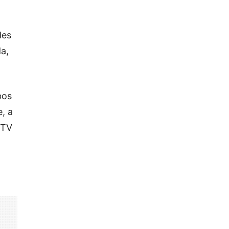
des
a,
bos
, a
 TV