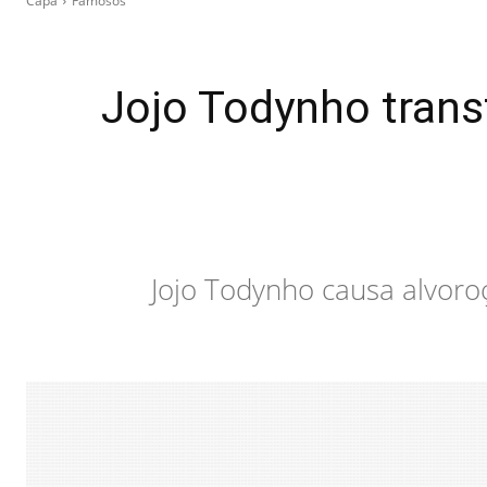
Capa
Famosos
Jojo Todynho trans
Jojo Todynho causa alvoroç