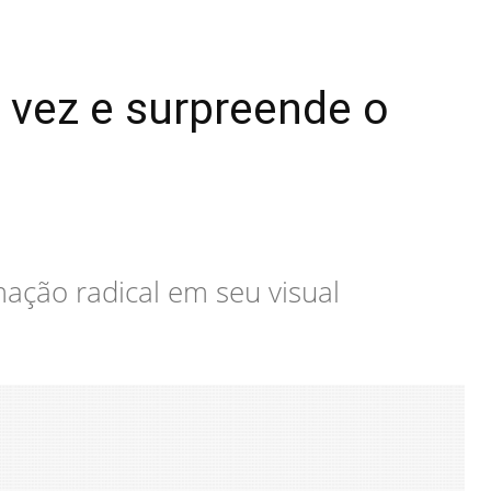
 vez e surpreende o
mação radical em seu visual