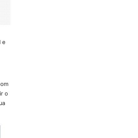
 e
 com
r o
sua