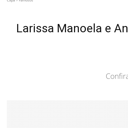
Capa
Famosos
Larissa Manoela e A
Confir