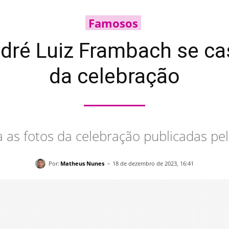
Famosos
ndré Luiz Frambach se c
da celebração
a as fotos da celebração publicadas pel
-
Por:
Matheus Nunes
18 de dezembro de 2023, 16:41