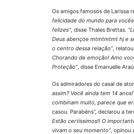
Os amigos famosos de Larissa 
felicidade do mundo para vocês!
felizes”
, disse Thales Brettas.
“L
Deus abençoe mtmtmtmt hj e 
o centro dessa relação”
, relato
Chorando de emoção! Amo vocês
Proteção”
, disse Emanuelle Araú
Os admiradores do casal de ato
assim? Você ainda tem 14 anos!
combinam muito, parece que era
casou. Parabéns”, declarou a ter
Estão certíssimos!! O important
vivam o seu momento”
, opinou 