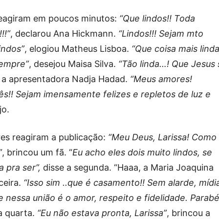
reagiram em poucos minutos:
“Que lindos!! Toda
!!”
, declarou Ana Hickmann.
“Lindos!!! Sejam mto
indos”
, elogiou Matheus Lisboa.
“Que coisa mais lind
sempre”
, desejou Maisa Silva.
“Tão linda…! Que Jesus 
u a apresentadora Nadja Hadad.
“Meus amores!
!! Sejam imensamente felizes e repletos de luz e
jo.
res reagiram a publicação:
“Meu Deus, Larissa! Como
”
, brincou um fã. “
Eu acho eles dois muito lindos, se
 pra ser”,
disse a segunda. “Haaa, a Maria Joaquina
ceira.
“Isso sim ..que é casamento!! Sem alarde, mídia
e nessa união é o amor, respeito e fidelidade. Parab
a quarta.
“Eu não estava pronta, Larissa”
, brincou a