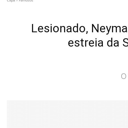
Capa
Famosos
Lesionado, Neymar
estreia da 
O 