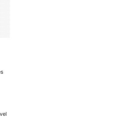
es
vel