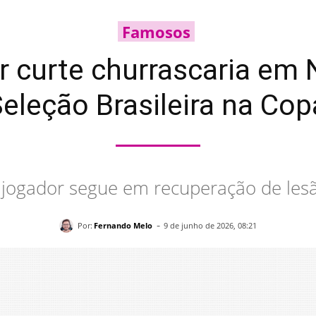
Famosos
 curte churrascaria em 
Seleção Brasileira na C
jogador segue em recuperação de les
-
Por:
Fernando Melo
9 de junho de 2026, 08:21