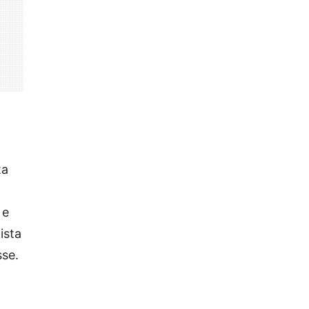
ta
 e
ista
sse.