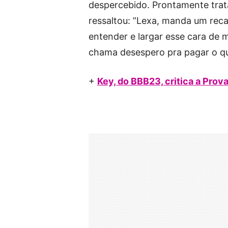
despercebido. Prontamente tra
ressaltou: ”Lexa, manda um reca
entender e largar esse cara de 
chama desespero pra pagar o qu
+
Key, do BBB23, critica a Prova