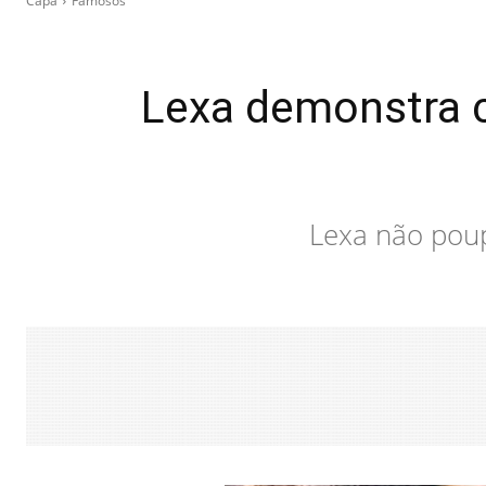
Capa
Famosos
Lexa demonstra c
Lexa não poup