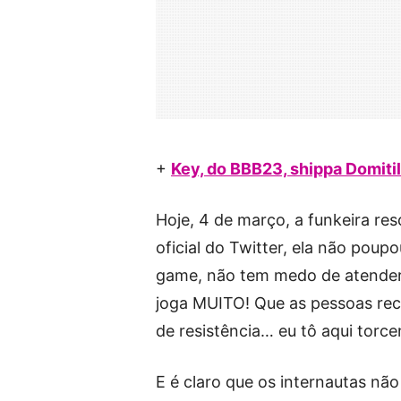
+
Key, do BBB23, shippa Domitil
Hoje, 4 de março, a funkeira re
oficial do Twitter, ela não poup
game, não tem medo de atender
joga MUITO! Que as pessoas reco
de resistência… eu tô aqui torc
E é claro que os internautas n