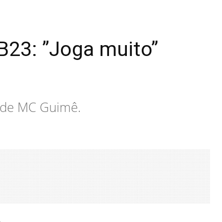
B23: ”Joga muito”
r de MC Guimê.