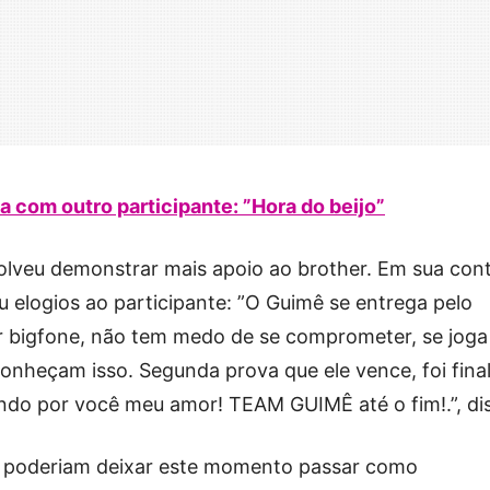
a com outro participante: ”Hora do beijo”
solveu demonstrar mais apoio ao brother. Em sua con
ou elogios ao participante: ”O Guimê se entrega pelo
 bigfone, não tem medo de se comprometer, se joga
nheçam isso. Segunda prova que ele vence, foi final
endo por você meu amor! TEAM GUIMÊ até o fim!.”, di
ão poderiam deixar este momento passar como