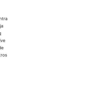
ntra
ja
q
ive
de
tros