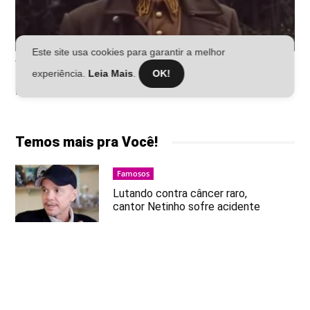
Este site usa cookies para garantir a melhor
experiência.
Leia Mais
.
OK!
Temos mais pra Você!
Famosos
Lutando contra câncer raro,
cantor Netinho sofre acidente
Famosos
Ana Paula Renault apoia críticas a
Ratinho após fala no SBT