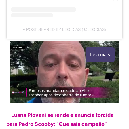
A POST SHARED BY LEO DIAS (@LEODIAS)
Leia mais
+
Luana Piovani se rende e anuncia torcida
para Pedro Scooby: “Que saia campeão”