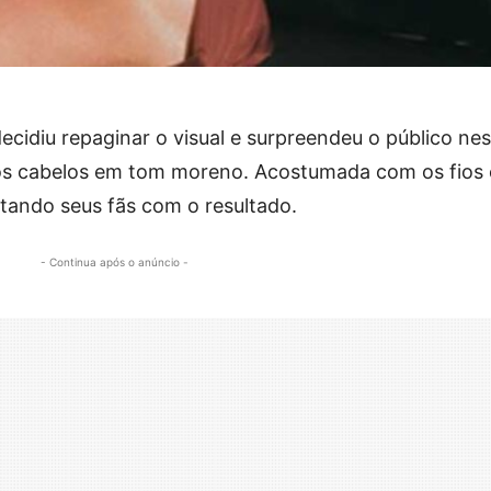
decidiu repaginar o visual e surpreendeu o público ne
m os cabelos em tom moreno. Acostumada com os fios 
ctando seus fãs com o resultado.
- Continua após o anúncio -