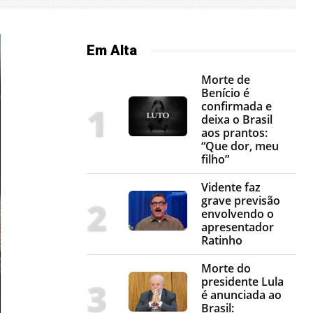
Em Alta
Morte de
Benício é
confirmada e
deixa o Brasil
aos prantos:
“Que dor, meu
filho”
Vidente faz
grave previsão
envolvendo o
apresentador
Ratinho
Morte do
presidente Lula
é anunciada ao
Brasil: