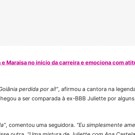
 e Maraisa no início da carreira e emociona com atit
iânia perdida por aí!”
, afirmou a cantora na legend
chegou a ser comparada à ex-BBB Juliette por alguns
da”
, comentou uma seguidora.
“Eu simplesmente ame
disse outra.
“Uma mistura de Juliette com Ana Castela