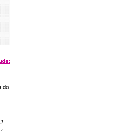
ude:
a do
i!
”
,