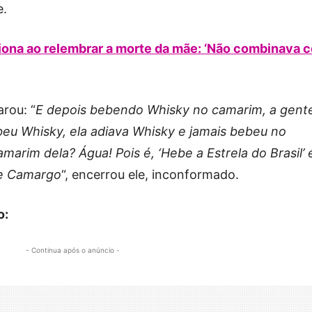
e.
ona ao relembrar a morte da mãe: ‘Não combinava 
rou: “
E depois bebendo Whisky no camarim, a gen
beu Whisky, ela adiava Whisky e jamais bebeu no
arim dela? Água! Pois é, ‘Hebe a Estrela do Brasil’ 
be Camargo
“, encerrou ele, inconformado.
o:
- Continua após o anúncio -