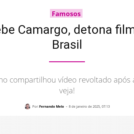
Famosos
Hebe Camargo, detona film
Brasil
 compartilhou vídeo revoltado após as
veja!
-
Por:
Fernando Melo
8 de janeiro de 2025, 07:13