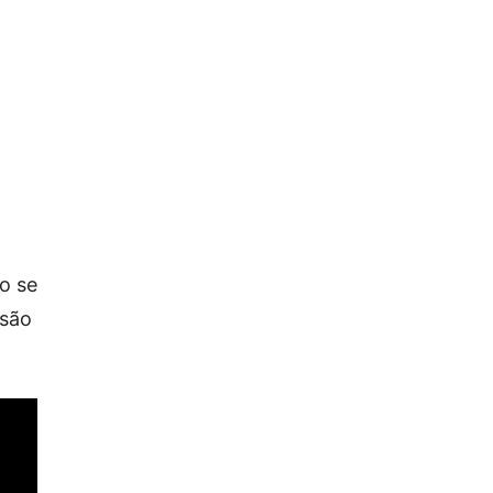
ão se
 são