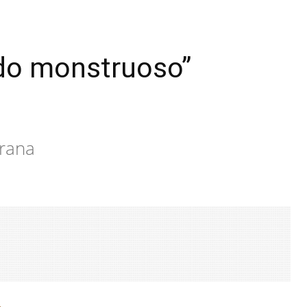
ado monstruoso”
erana