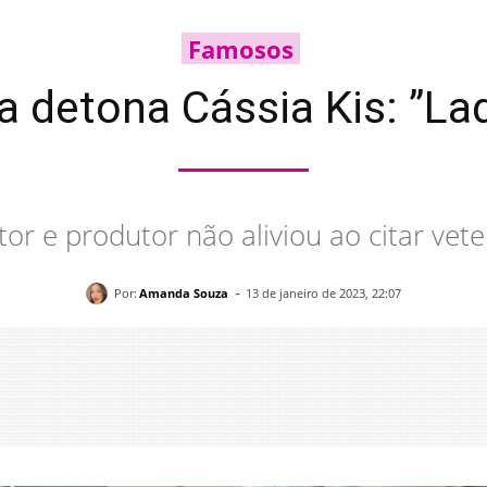
Famosos
la detona Cássia Kis: ”L
tor e produtor não aliviou ao citar vet
-
Por:
Amanda Souza
13 de janeiro de 2023, 22:07