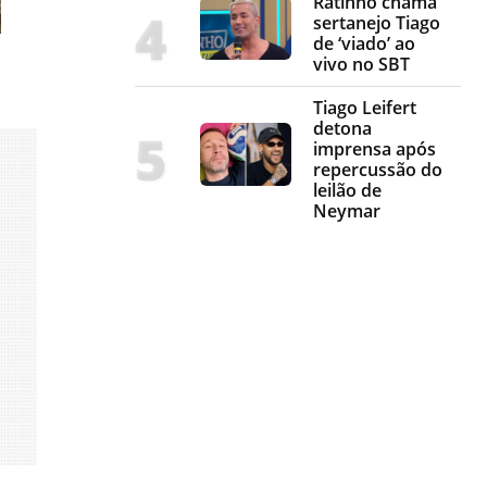
Ratinho chama
sertanejo Tiago
de ‘viado’ ao
vivo no SBT
Tiago Leifert
detona
imprensa após
repercussão do
leilão de
Neymar