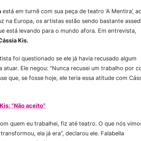
a
está em turnê com sua peça de teatro ‘A Mentira’, a
taz na Europa, os artistas estão sendo bastante assed
que está levando para o mundo afora. Em entrevista,
Cássia Kis.
rtista foi questionado se ele já havia recusado algum
a atuar. Ele negou: “Nunca recusei um trabalho por c
se que, se fosse hoje, ele teria essa atitude com Cás
Kis: ”Não aceito”
om quem eu trabalhei, fiz até teatro. O que nós vimo
transformou, ela já era”, declarou ele. Falabella