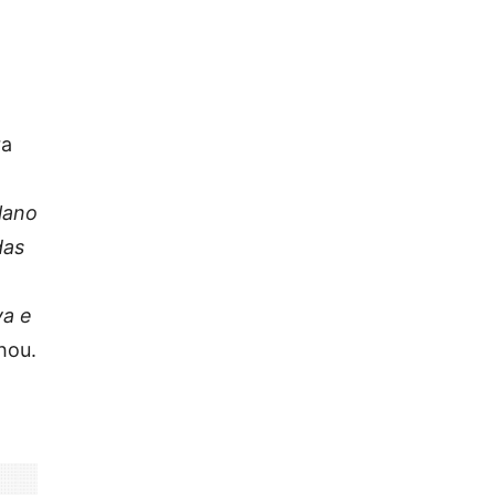
ra
lano
das
va e
lhou.