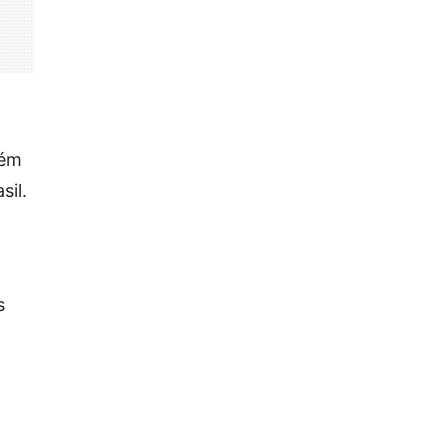
bém
sil.
s