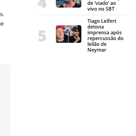
de ‘viado’ ao
vivo no SBT
s.
Tiago Leifert
ue
detona
imprensa após
repercussão do
leilão de
Neymar