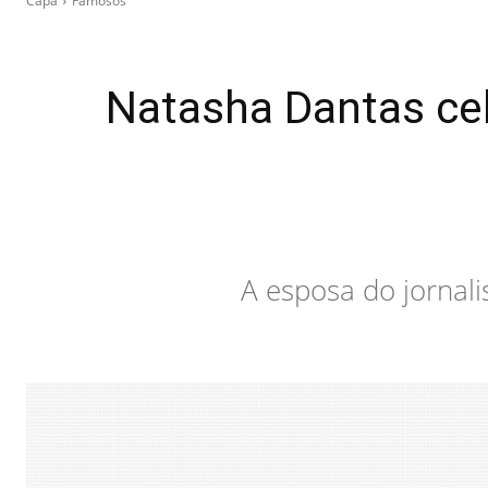
Capa
Famosos
Natasha Dantas cel
A esposa do jorna