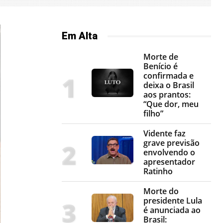
Em Alta
Morte de
Benício é
confirmada e
deixa o Brasil
aos prantos:
“Que dor, meu
filho”
Vidente faz
grave previsão
envolvendo o
apresentador
Ratinho
Morte do
presidente Lula
é anunciada ao
Brasil: