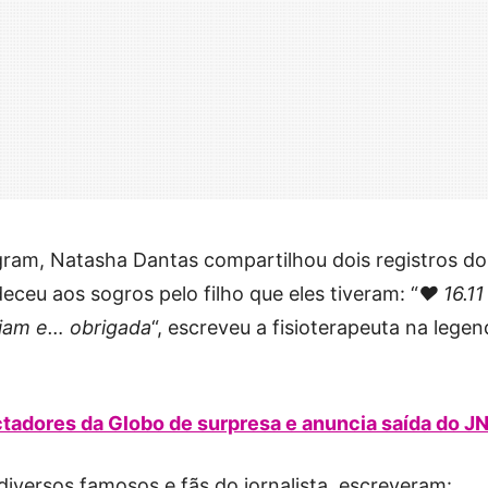
gram, Natasha Dantas compartilhou dois registros do
ceu aos sogros pelo filho que eles tiveram: “
❤️ 16.11
lliam e… obrigada
“, escreveu a fisioterapeuta na lege
tadores da Globo de surpresa e anuncia saída do J
versos famosos e fãs do jornalista, escreveram: