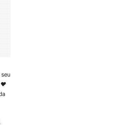
 seu
 ❤️
nda
N