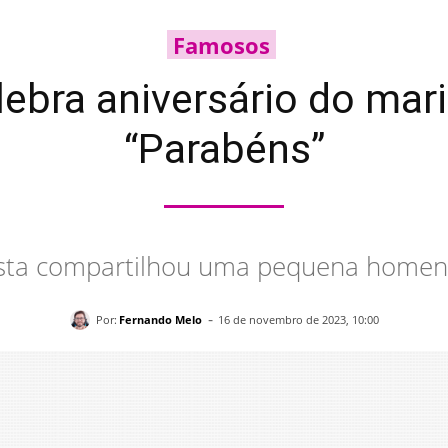
Famosos
ebra aniversário do mari
“Parabéns”
lista compartilhou uma pequena home
-
Por:
Fernando Melo
16 de novembro de 2023, 10:00