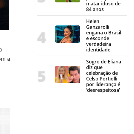
matar idoso de
84 anos
Helen
Ganzarolli
engana o Brasil
e esconde
verdadeira
o
identidade
com a
Sogro de Eliana
diz que
celebração de
Celso Portiolli
por liderança é
‘desrespeitosa’