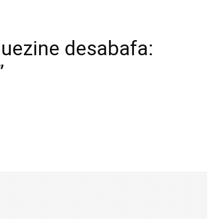
quezine desabafa:
”