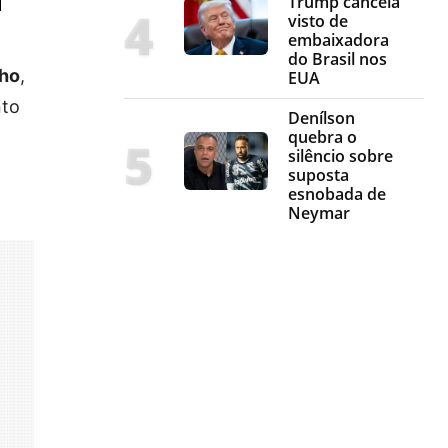
Trump cancela
visto de
embaixadora
do Brasil nos
nho
,
EUA
nto
Denílson
quebra o
silêncio sobre
suposta
esnobada de
Neymar