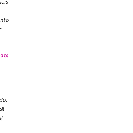
mais
unto
:
ice:
do.
cê
o!