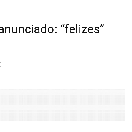
nunciado: “felizes”
b