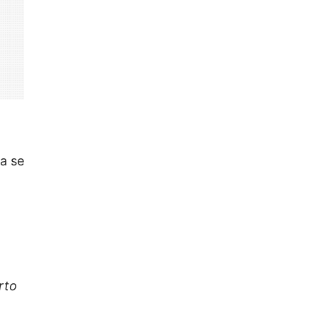
a se
rto