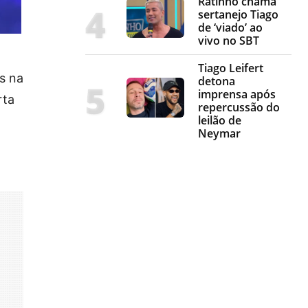
Ratinho chama
sertanejo Tiago
de ‘viado’ ao
vivo no SBT
Tiago Leifert
s na
detona
imprensa após
rta
repercussão do
leilão de
Neymar