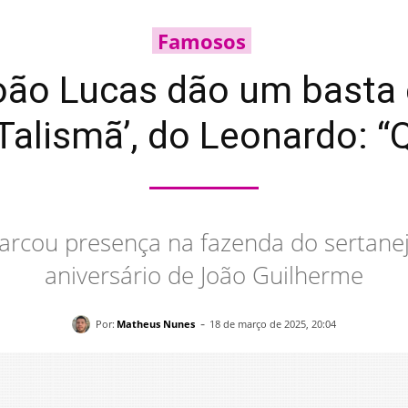
Famosos
oão Lucas dão um basta 
Talismã’, do Leonardo: “
arcou presença na fazenda do sertanej
aniversário de João Guilherme
-
Por:
Matheus Nunes
18 de março de 2025, 20:04