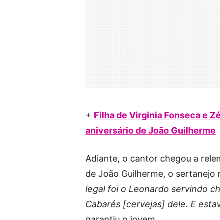
+
Filha de Virginia Fonseca e 
aniversário de João Guilherme
Adiante, o cantor chegou a rele
de João Guilherme, o sertanejo
legal foi o Leonardo servindo c
Cabarés [cervejas] dele. E est
garantiu o jovem.