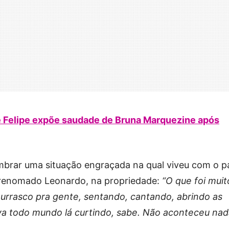
Zé Felipe expõe saudade de Bruna Marquezine após
mbrar uma situação engraçada na qual viveu com o p
 renomado Leonardo, na propriedade:
“O que foi muit
hurrasco pra gente, sentando, cantando, abrindo as
ava todo mundo lá curtindo, sabe. Não aconteceu nad