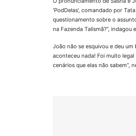
O pronunciamento de Sasha e Jo
‘PodDelas’, comandado por Tata 
questionamento sobre o assunto
na Fazenda Talismã?”, indagou e
João não se esquivou e deu um b
aconteceu nada! Foi muito legal
cenários que elas não sabem”, n