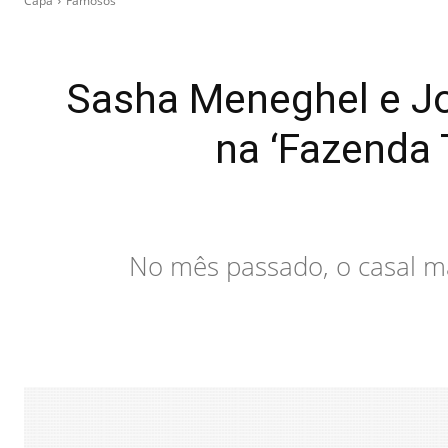
Capa
Famosos
Sasha Meneghel e J
na ‘Fazenda 
No mês passado, o casal m